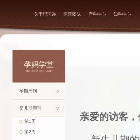
关于玛珂迩
医院团队
产科中心
妇科中心
孕妈学堂
MOTHER SCHOOL
>
孕期周刊
婴儿期周刊
>
亲爱的访客，
第1周
第2周
新生儿期的宝