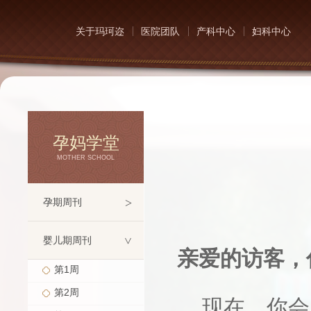
关于玛珂迩
医院团队
产科中心
妇科中心
孕妈学堂
MOTHER SCHOOL
>
孕期周刊
婴儿期周刊
>
亲爱的访客，
第1周
第2周
现在，你会