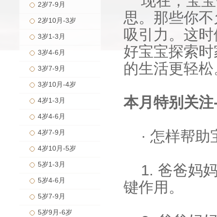
现在，宝宝
2岁7-9月
思。那些你不
2岁10月-3岁
吸引力。这时
3岁1-3月
好宝宝探索时
3岁4-6月
的生活更轻松
3岁7-9月
3岁10月-4岁
本月特别关注
4岁1-3月
4岁4-6月
· 怎样帮
4岁7-9月
4岁10月-5岁
5岁1-3月
1. 爸爸
5岁4-6月
键作用。
5岁7-9月
5岁9月-6岁