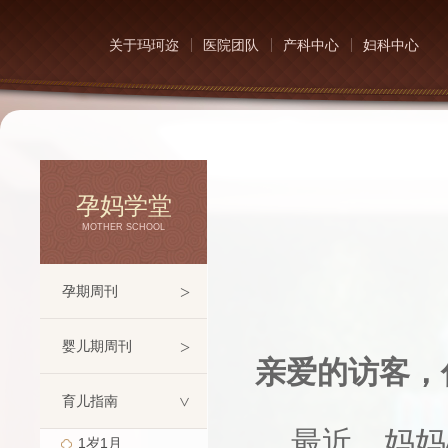
关于玛珂迩
医院团队
产科中心
妇科中心
孕妈学堂
MOTHER SCHOOL
>
孕期周刊
>
婴儿期周刊
亲爱的访客，
育儿指南
>
最近，妈妈心
1岁1月