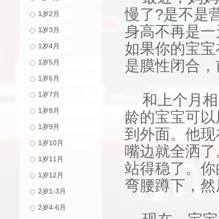
慢了?是不是
1岁2月
身高不再是一
1岁3月
如果你的宝宝
1岁4月
是膜性闭合，
1岁5月
1岁6月
1岁7月
和上个月相
1岁8月
龄的宝宝可以
1岁9月
到外面。他现
1岁10月
嘴边就全洒了
1岁11月
站得稳了。你
1岁12月
弯腰蹲下，然
2岁1-3月
2岁4-6月