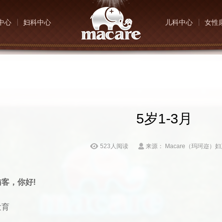
中心
妇科中心
儿科中心
女性
5岁1-3月
523人阅读
来源： Macare（玛珂迩）
客，你好!
育