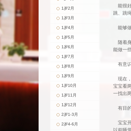
能很
1岁2月
跳、跳
1岁3月
1岁4月
能够
1岁5月
随着
1岁6月
能做一
1岁7月
有意
1岁8月
1岁9月
现在
1岁10月
宝宝看
一找出
1岁11月
1岁12月
有目
2岁1-3月
宝宝
2岁4-6月
以前睡