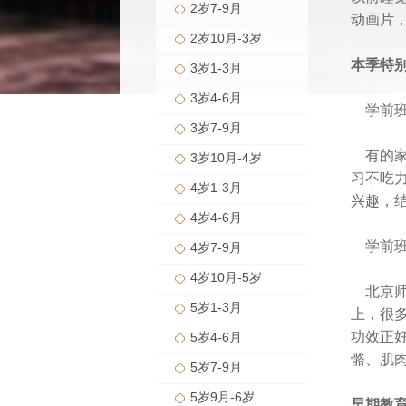
2岁7-9月
动画片
2岁10月-3岁
本季特
3岁1-3月
3岁4-6月
学前
3岁7-9月
有的
3岁10月-4岁
习不吃
4岁1-3月
兴趣，
4岁4-6月
学前
4岁7-9月
4岁10月-5岁
北京
5岁1-3月
上，很
功效正
5岁4-6月
骼、肌
5岁7-9月
5岁9月-6岁
早期教