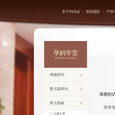
关于玛珂迩
医院团队
产科
孕妈学堂
MOTHER SCHOOL
>
孕期周刊
>
婴儿期周刊
亲爱的访
育儿指南
>
身体发
1岁1月