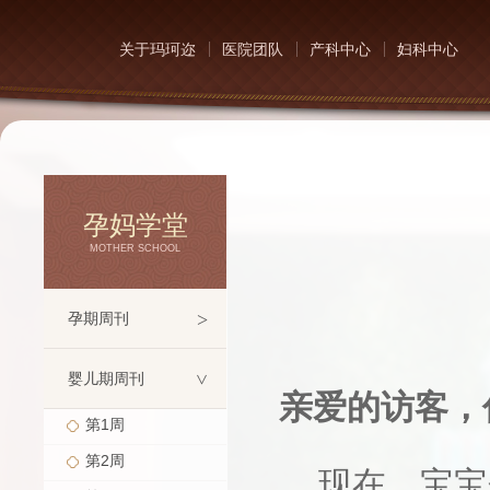
关于玛珂迩
医院团队
产科中心
妇科中心
孕妈学堂
MOTHER SCHOOL
>
孕期周刊
婴儿期周刊
>
亲爱的访客，
第1周
第2周
现在，宝宝