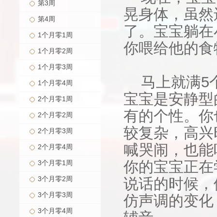
第3周
晃身体，虽然
第4周
了。宝宝躺在
1个月零1周
你喂给他的食
1个月零2周
1个月零3周
马上就满5
1个月零4周
宝宝是安静型
2个月零1周
有的个性。你
2个月零2周
较复杂，高兴
2个月零3周
喊哭闹，也能
2个月零4周
你的宝宝正在
3个月零1周
3个月零2周
说话的时候，
3个月零3周
仿声调的变化，
3个月零4周