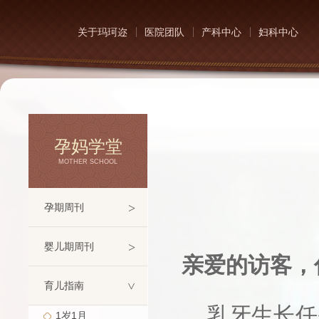
关于玛珂迩
医院团队
产科中心
妇科中心
孕妈学堂
MOTHER SCHOOL
>
孕期周刊
>
婴儿期周刊
亲爱的访客，
育儿指南
>
乳牙生长任
1岁1月