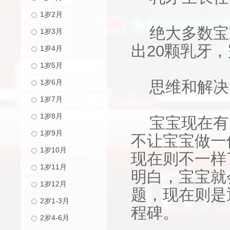
1岁2月
绝大多数宝
1岁3月
出20颗乳牙
1岁4月
1岁5月
1岁6月
思维和解决
1岁7月
1岁8月
宝宝现在有
1岁9月
不让宝宝做一
1岁10月
现在则不一样
1岁11月
明白，宝宝就
1岁12月
题，现在则是
2岁1-3月
程碑。
2岁4-6月