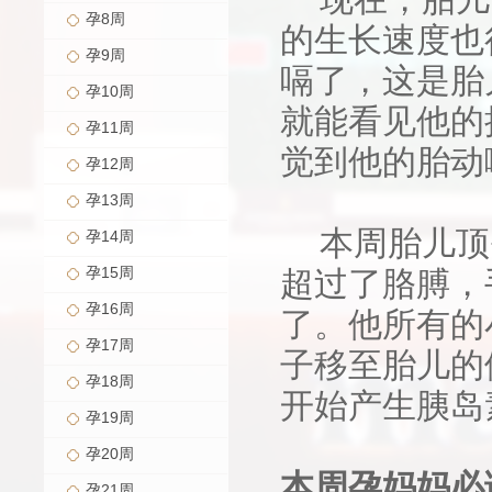
孕8周
的生长速度也
孕9周
嗝了，这是胎
孕10周
就能看见他的
孕11周
觉到他的胎动
孕12周
孕13周
本周胎儿顶臀
孕14周
孕15周
超过了胳膊，
孕16周
了。他所有的
孕17周
子移至胎儿的
孕18周
开始产生胰岛
孕19周
孕20周
本周孕妈妈必
孕21周