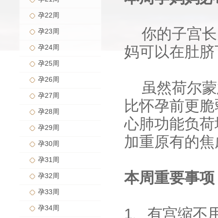
孕22周
你的子宫长
孕23周
孕24周
妈可以在肚脐
孕25周
孕26周
虽然荷尔蒙
孕27周
比怀孕前更脆
孕28周
心肺功能负荷
孕29周
加重原有的焦
孕30周
孕31周
本周重要事项
孕32周
孕33周
孕34周
1、有宫缩不