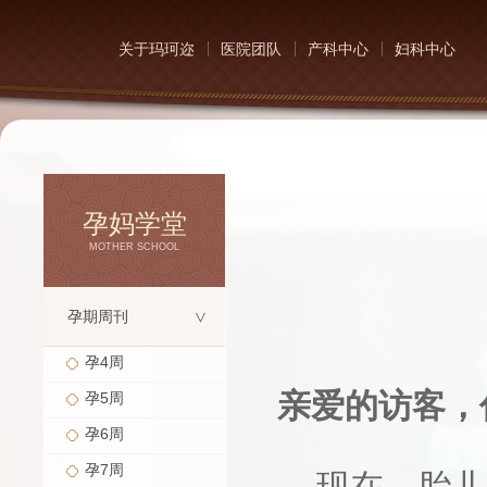
关于玛珂迩
医院团队
产科中心
妇科中心
孕妈学堂
MOTHER SCHOOL
孕期周刊
>
孕4周
亲爱的访客，
孕5周
孕6周
孕7周
现在，胎儿