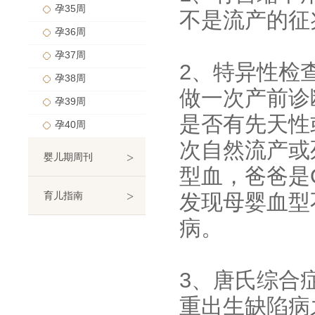
孕35周
不是流产的征
孕36周
孕37周
2、特异性检
孕38周
做一次产前诊
孕39周
是否有先天性
孕40周
次自然流产或
>
婴儿期周刊
型血，爸爸是
>
育儿指南
发现母婴血型
病。
3、唐氏综合
重出生缺陷病