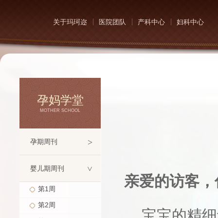
关于玛珂迩
医院团队
产科中心
妇科中心
孕妈学堂
MOTHER SCHOOL
>
孕期周刊
婴儿期周刊
>
亲爱的访客，
第1周
第2周
宝宝的精细