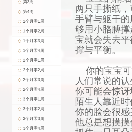
第3周
两只手撕纸，
第4周
手臂与躯干的
1个月零1周
够用小胳膊撑
1个月零2周
宝就会失去平
1个月零3周
撑与平衡。
1个月零4周
2个月零1周
你的宝宝可
2个月零2周
人们常说的认
2个月零3周
你可能会惊讶
2个月零4周
陌生人靠近时
3个月零1周
3个月零2周
你的脸会很感
3个月零3周
他总是想摸摸
3个月零4周