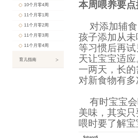
本周喂养要点
10个月零4周
11个月零1周
对添加辅食
11个月零2周
孩子添加从未
11个月零3周
等习惯后再试
11个月零4周
天让宝宝适应
>
育儿指南
一两天，长的
对新食物有多
有时宝宝会
美味，其实只
喂时要了解宝
$shang$