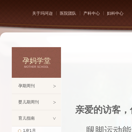
关于玛珂迩
医院团队
产科中心
妇科中心
孕妈学堂
MOTHER SCHOOL
>
孕期周刊
>
婴儿期周刊
亲爱的访客，
育儿指南
>
腿脚运动能
1岁1月