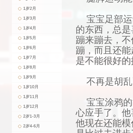
1岁2月
宝宝足部运
1岁3月
的东西，总是
1岁4月
蹦来蹦去，不
1岁5月
1岁6月
蹦，而且还能
1岁7月
是不能很好的
1岁8月
1岁9月
不再是胡乱
1岁10月
1岁11月
宝宝涂鸦的
1岁12月
心应手了。他
2岁1-3月
他现在还能模
2岁4-6月